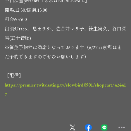
谷口深雪presents『きみはNOBLE-vol.1-』
開場:12:30/開演:13:00
料金:¥3500
出演:Utaco.、恩田サチ、佐合井マリ子、笹生実久、谷口深
雪(五十音順)
※笹生予約枠は満席となっております（6/27 at京都 はま
だ予約できますのでぜひお願いします）
［配信］
https://premier.twitcasting.tv/slowbird0501/shopcart/42441
7